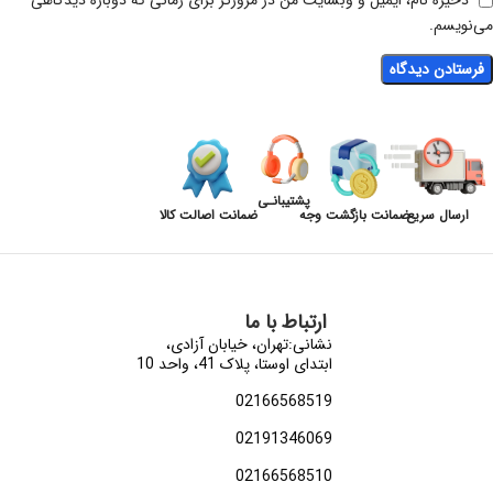
ذخیره نام، ایمیل و وبسایت من در مرورگر برای زمانی که دوباره دیدگاهی
می‌نویسم.
پشتیبانـی
ارسال سریع
ضمانت بازگشت وجه
ضمانت اصالت کالا
ارتباط با ما
نشانی:تهران، خیابان آزادی،
ابتدای اوستا، پلاک 41، واحد 10
02166568519
02191346069
02166568510