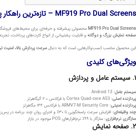
MF919 Pro Dual Screens – تازه‌ترین راهکار پرداخت همه‌کاره
MF919 Pro Dual Screens
محصولی پیشرفته و حرفه‌ای برای محیط‌های فروشگا
صفحه نمایش بزرگ و دوگانه
و قابلیت پشتیبانی از انواع کارت‌های پرداخت، تجربه‌ا
این محصول مناسب کسب‌وکارهایی است که به دنبال
سرعت پردازش بالا، امنیت تراکن
ویژگی‌های کلیدی
۱. سیستم عامل و پردازش
سیستم عامل:
Android 13
پردازنده اصلی:
Cortex Quad-core A53 با فرکانس ۲.۰ گیگاهرتز
پردازنده امنیتی:
ARMV7-M Security Core با فرکانس ۱۴۴ مگاهرتز
چند وظیفه‌ای:
افزایش سرعت پاسخگویی تا ۳۰٪ و اجرای روان چند برنامه در پس‌زمینه
سازگاری نرم‌افزاری:
سازگار با ۹۹٪ نرم‌افزارهای POS موجود در بازار
۲. صفحه نمایش