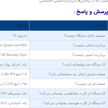
امنیت بالا در تراکنش‌ها با پردازنده امنیتی اختصاصی
پرسش و پاسخ :
پرسش
پاسخ
سیستم عامل دستگاه چیست؟
اندروید ۱۳
پردازنده اصلی چیست؟
Cortex Quad-core A53 با فرکانس ۲.۰
پردازنده امنیتی چیست؟
ARMV7-M Security Core با فرکانس
آیا دستگاه چند وظیفه‌ای است؟
بله، اجرای روان چند
صفحه نمایش اصلی چه مشخصاتی دارد؟
۶.۵ اینچ HD IPS با رزولوشن ۷۲۰ × ۱۶۰۰
صفحه فرعی چیست؟
۱.۹۵ اینچ LCD با رزولوشن ۲۴۰ × ۲۸۲ (اختیاری)
آیا دستگاه از کارت مغناطیسی پشتیبانی می‌کند؟
بله، مسیرهای ۱/۲/۳ و خواندن دو طرفه
آیا دستگاه از کارت هوشمند پشتیبانی می‌کند؟
بله، استاندارد EMV L1/L2 و ISO 7816