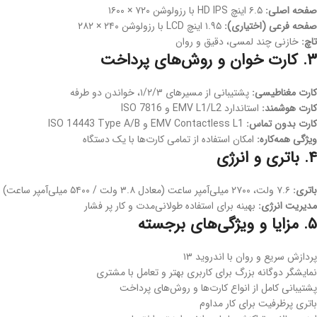
صفحه اصلی:
۶.۵ اینچ HD IPS با رزولوشن ۷۲۰ × ۱۶۰۰
صفحه فرعی (اختیاری):
۱.۹۵ اینچ LCD با رزولوشن ۲۴۰ × ۲۸۲
تاچ:
خازنی چند لمسی، دقیق و روان
۳. کارت خوان و روش‌های پرداخت
کارت مغناطیسی:
پشتیبانی از مسیرهای ۱/۲/۳، خواندن دو طرفه
کارت هوشمند:
استاندارد EMV L1/L2 و ISO 7816
کارت بدون تماس:
EMV Contactless L1 و ISO 14443 Type A/B
ویژگی همه‌کاره:
امکان استفاده از تمامی کارت‌ها با یک دستگاه
۴. باتری و انرژی
باتری:
۷.۶ ولت، ۲۷۰۰ میلی‌آمپر ساعت (معادل ۳.۸ ولت / ۵۴۰۰ میلی‌آمپر ساعت)
مدیریت انرژی:
بهینه برای استفاده طولانی‌مدت و کار پر فشار
۵. مزایا و ویژگی‌های برجسته
پردازش سریع و روان با اندروید ۱۳
نمایشگر دوگانه بزرگ برای کاربری بهتر و تعامل با مشتری
پشتیبانی کامل از انواع کارت‌ها و روش‌های پرداخت
باتری پرظرفیت برای کار مداوم