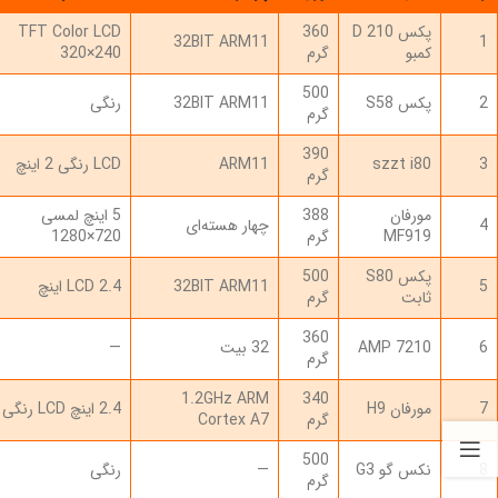
پکس 210 D
360
TFT Color LCD
32BIT ARM11
1
کمبو
گرم
320×240
500
2
پکس S58
32BIT ARM11
رنگی
گرم
390
3
szzt i80
ARM11
LCD رنگی 2 اینچ
گرم
مورفان
388
5 اینچ لمسی
4
چهار هسته‌ای
MF919
گرم
720×1280
پکس S80
500
5
32BIT ARM11
LCD 2.4 اینچ
ثابت
گرم
360
6
AMP 7210
32 بیت
—
گرم
1.2GHz ARM
340
7
مورفان H9
2.4 اینچ LCD رنگی
گرم
Cortex A7
500
8
نکس گو G3
—
رنگی
گرم