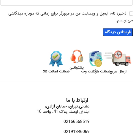
ذخیره نام، ایمیل و وبسایت من در مرورگر برای زمانی که دوباره دیدگاهی
می‌نویسم.
پشتیبانـی
ارسال سریع
ضمانت بازگشت وجه
ضمانت اصالت کالا
ارتباط با ما
نشانی:تهران، خیابان آزادی،
ابتدای اوستا، پلاک 41، واحد 10
02166568519
02191346069