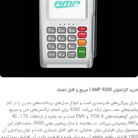
خرید کارتخوان AMP 9200 | سریع و قابل اعتماد
دارای ویژگی‌های قدرتمندی است و انواع مدل‌های پرداخت‌های مدرن را در کنار
پلتفرم‌های معـــمول ارائه می‌کند. 9200 برای انجام تراکنش‌های امن و سریع
دارای گواهینامه‌های PCI6.X و EMV است و به علاوه از ارتباطات 4G ، LTE
وWiFi پشتیبانی می‌کند. در مقایسه با مدل پیشین یعنی 9000، سخت‌افزار این
محصول برای افزایش توان عملیاتی به طور کامل بازسازی شده و توان پردازشی آن
400٪ افزایش یافته، حافظه آن دو برابر شده و ظرفیت باتری آن افزایش پیدا کرده