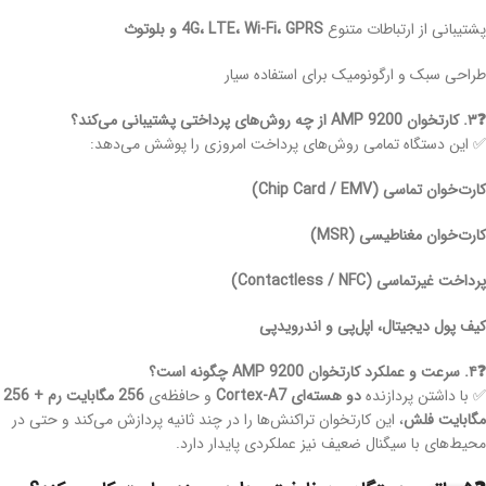
پشتیبانی از ارتباطات متنوع
4G، LTE، Wi-Fi، GPRS و بلوتوث
طراحی سبک و ارگونومیک برای استفاده سیار
❓۳. کارتخوان AMP 9200 از چه روش‌های پرداختی پشتیبانی می‌کند؟
✅ این دستگاه تمامی روش‌های پرداخت امروزی را پوشش می‌دهد:
کارت‌خوان تماسی (Chip Card / EMV)
کارت‌خوان مغناطیسی (MSR)
پرداخت غیرتماسی (Contactless / NFC)
کیف پول دیجیتال، اپل‌پی و اندروید‌پی
❓۴. سرعت و عملکرد کارتخوان AMP 9200 چگونه است؟
✅ با داشتن پردازنده
دو هسته‌ای Cortex-A7
و حافظه‌ی
256 مگابایت رم + 256
مگابایت فلش
، این کارتخوان تراکنش‌ها را در چند ثانیه پردازش می‌کند و حتی در
محیط‌های با سیگنال ضعیف نیز عملکردی پایدار دارد.