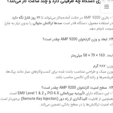
❓۵. باتری دستگاه چه ظرفیتی دارد و چند ساعت کار می‌کند؟
✅ باتری AMP 9200 در حالت آماده‌به‌کار می‌تواند تا
۲۲ روز شارژ نگه دارد
.
در استفاده معمول، دستگاه قادر است
صدها تراکنش متوالی
را بدون نیاز به شارژ
مجدد انجام دهد.
❓۶. ابعاد و وزن کارتخوان AMP 9200 چقدر است؟
✅
ابعاد:
163 × 79 × 58 میلی‌متر
وزن:
۲۸۷ گرم
وزن سبک و طراحی متناسب باعث شده برای کسب‌وکارهای سیار مانند پیک‌ها،
فریلنسرها و رانندگان تاکسی مناسب باشد.
❓۷. سطح امنیت کارتخوان AMP 9200 چقدر است؟
✅ این دستگاه دارای
تأییدیه بین‌المللی PCI 6.X
و
EMV Level 1 & 2
است.
همچنین از قابلیت
کلیدگذاری از راه دور (Remote Key Injection)
برخوردار است
که امنیت تراکنش‌ها را در سطح بانکی تضمین می‌کند.