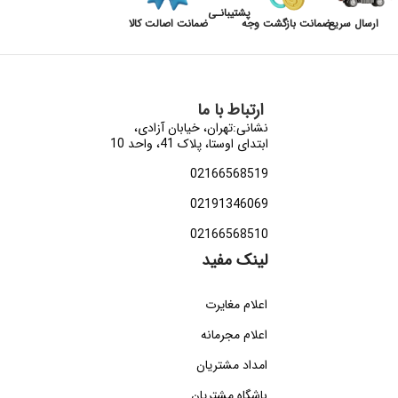
پشتیبانـی
ارسال سریع
ضمانت بازگشت وجه
ضمانت اصالت کالا
ارتباط با ما
نشانی:تهران، خیابان آزادی،
ابتدای اوستا، پلاک 41، واحد 10
02166568519
02191346069
02166568510
لینک مفید
اعلام مغایرت
اعلام مجرمانه
امداد مشتریان
باشگاه مشتریان