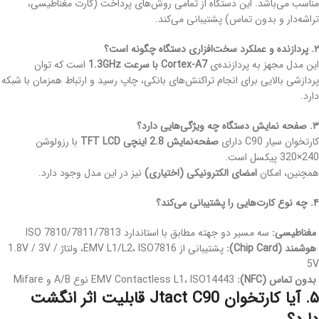
مناسب می‌باشد. این دستگاه از تمامی روش‌های پرداخت (کارت مغناطیسی،
تراشه‌دار و بدون تماس) پشتیبانی می‌کند.
۲. پردازنده و عملکرد سخت‌افزاری دستگاه چگونه است؟
این مدل مجهز به پردازنده‌ی
Cortex-A7 با سرعت 1.3GHz
است که توان
پردازشی بالایی برای انجام تراکنش‌های بانکی، چاپ رسید و ارتباط همزمان با شبکه
دارد.
۳. صفحه نمایش دستگاه چه ویژگی‌هایی دارد؟
کارتخوان سیار C90 دارای
صفحه‌نمایش 2.8 اینچی TFT LCD
با رزولوشن
240×320 پیکسل است.
همچنین، امکان
امضای الکترونیکی (اختیاری)
نیز در این مدل وجود دارد.
۴. چه نوع کارت‌هایی را پشتیبانی می‌کند؟
مغناطیسی:
سه مسیر دو جهته مطابق با استاندارد ISO 7810/7811/7813
هوشمند (Chip Card):
پشتیبانی از EMV L1/L2، ISO7816، ولتاژ 1.8V / 3V /
5V
بدون تماس (NFC):
EMV Contactless L1، ISO14443 نوع A/B و Mifare
۵. آیا کارتخوان Jtact C90 قابلیت اثر انگشت