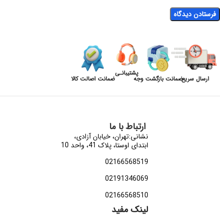
پشتیبانـی
ارسال سریع
ضمانت بازگشت وجه
ضمانت اصالت کالا
ارتباط با ما
نشانی:تهران، خیابان آزادی،
ابتدای اوستا، پلاک 41، واحد 10
02166568519
02191346069
02166568510
لینک مفید