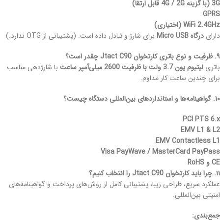
3G (با گزینه 4G / 2G قابل ارتقا)
GPRS
WiFi 2.4GHz (اختیاری)
دارای
درگاه Micro USB
برای شارژ و تبادل داده است. (پشتیبانی از OTG ندارد.)
۹. ظرفیت و نوع باتری کارتخوان Jtact C90 چقدر است؟
باتری
لیتیوم یون 3.7 ولت با ظرفیت 2600 میلی‌آمپر ساعت
با شارژدهی مناسب
برای چندین ساعت کار مداوم.
۱۰. گواهینامه‌ها و استانداردهای بین‌المللی دستگاه چیست؟
PCI PTS 6.x
EMV L1 & L2
EMV Contactless L1
Visa PayWave / MasterCard PayPass
CE و RoHS
۱۱. چرا باید کارتخوان Jtact C90 را انتخاب کنیم؟
عملکرد سریع، طراحی زیبا، پشتیبانی کامل از روش‌های پرداخت و گواهینامه‌های
امنیتی بین‌المللی.
جمع‌بندی: