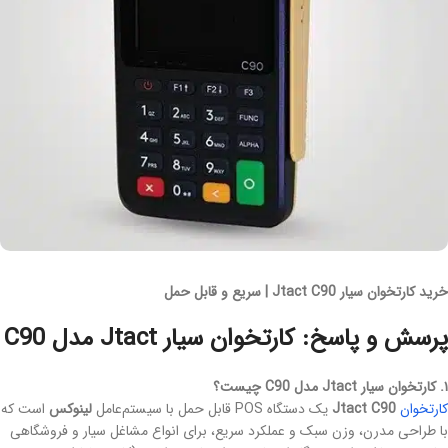
خرید کارتخوان سیار Jtact C90 | سریع و قابل حمل
پرسش و پاسخ: کارتخوان سیار Jtact مدل C90
۱. کارتخوان سیار Jtact مدل C90 چیست؟
کارتخوان
Jtact C90
یک دستگاه POS قابل حمل با سیستم‌عامل
لینوکس
است که
با طراحی مدرن، وزن سبک و عملکرد سریع، برای انواع مشاغل سیار و فروشگاهی