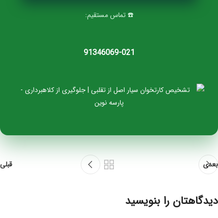
☎️ تماس مستقیم:
021‑91346069
بعدی
قبلی
دیدگاهتان را بنویسید