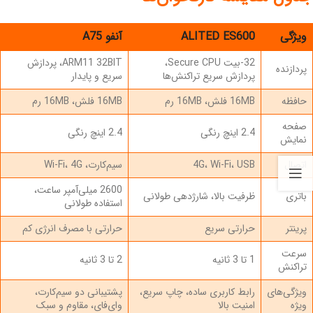
ویژگی
ALITED ES600
آنفو A75
32-بیت Secure CPU،
ARM11 32BIT، پردازش
پردازنده
پردازش سریع تراکنش‌ها
سریع و پایدار
حافظه
16MB فلش، 16MB رم
16MB فلش، 16MB رم
صفحه
2.4 اینچ رنگی
2.4 اینچ رنگی
نمایش
اتصال
4G، Wi-Fi، USB
سیم‌کارت، Wi-Fi، 4G
2600 میلی‌آمپر ساعت،
باتری
ظرفیت بالا، شارژدهی طولانی
استفاده طولانی
پرینتر
حرارتی سریع
حرارتی با مصرف انرژی کم
سرعت
1 تا 3 ثانیه
2 تا 3 ثانیه
تراکنش
ویژگی‌های
رابط کاربری ساده، چاپ سریع،
پشتیبانی دو سیم‌کارت،
ویژه
امنیت بالا
وای‌فای، مقاوم و سبک