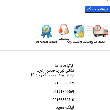
پشتیبانـی
ارسال سریع
ضمانت بازگشت وجه
ضمانت اصالت کالا
ارتباط با ما
نشانی:تهران، خیابان آزادی،
ابتدای اوستا، پلاک 41، واحد 10
02166568519
02191346069
02166568510
لینک مفید