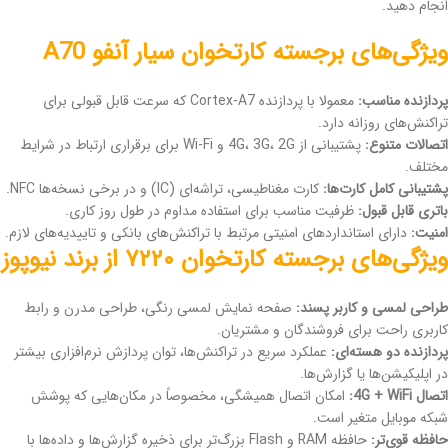
انجام دهید.
ویژگی‌های برجسته کارتخوان سیار آنفو A70
پردازنده مناسب:
معمولا با پردازنده Cortex-A7 که سرعت قابل قبولی برای
تراکنش‌های روزانه دارد.
اتصالات متنوع:
پشتیبانی از 4G، 3G، 2G و Wi-Fi برای برقراری ارتباط در شرایط
مختلف.
پشتیبانی کامل کارت‌ها:
کارت مغناطیسی، تراشه‌ای (IC) و در برخی نسخه‌ها NFC.
باتری قابل قبول:
ظرفیت مناسب برای استفاده مداوم در طول روز کاری.
امنیت:
دارای استانداردهای امنیتی مرتبط با تراکنش‌های بانکی و تاییدیه‌های لازم.
ویژگی‌های برجسته کارتخوان ۷۲۲۰ از برند نیوپوز
طراحی لمسی و کاربر پسند:
صفحه نمایش لمسی رنگی، طراحی مدرن و رابط
کاربری راحت برای فروشندگان و مشتریان.
پردازنده دو هسته‌ای:
عملکرد سریع در تراکنش‌ها، توان پردازش نرم‌افزاری بیشتر
در اپلیکیشن‌ها یا گزارش‌ها.
اتصال 4G + WiFi:
امکان اتصال همیشگی، مخصوصاً در مکان‌هایی که پوشش
شبکه موبایل متغیر است.
حافظه قوی‌تر:
حافظه RAM و Flash بزرگ‌تر برای ذخیره گزارش‌ها و داده‌ها با