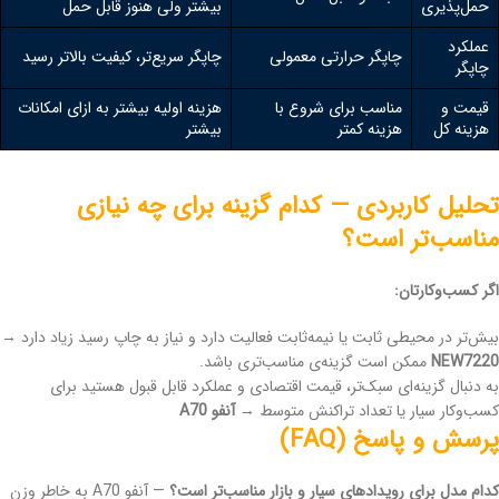
حمل‌پذیری
بیشتر ولی هنوز قابل حمل
عملکرد
چاپگر حرارتی معمولی
چاپگر سریع‌تر، کیفیت بالاتر رسید
چاپگر
قیمت و
مناسب برای شروع با
هزینه اولیه بیشتر به ازای امکانات
هزینه کل
هزینه کمتر
بیشتر
تحلیل کاربردی — کدام گزینه برای چه نیازی
مناسب‌تر است؟
اگر کسب‌وکارتان:
بیش‌تر در محیطی ثابت یا نیمه‌ثابت فعالیت دارد و نیاز به چاپ رسید زیاد دارد →
NEW7220
ممکن است گزینه‌ی مناسب‌تری باشد.
به دنبال گزینه‌ای سبک‌تر، قیمت اقتصادی و عملکرد قابل قبول هستید برای
کسب‌وکار سیار یا تعداد تراکنش متوسط →
آنفو A70
پرسش و پاسخ (FAQ)
کدام مدل برای رویدادهای سیار و بازار مناسب‌تر است؟
— آنفو A70 به خاطر وزن