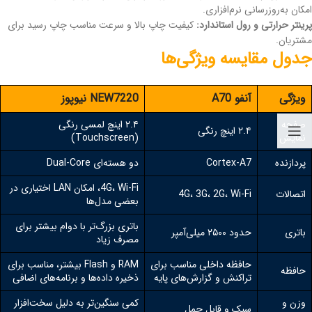
امکان به‌روزرسانی نرم‌افزاری.
پرینتر حرارتی و رول استاندارد:
کیفیت چاپ بالا و سرعت مناسب چاپ رسید برای
مشتریان.
جدول مقایسه ویژگی‌ها
ویژگی
آنفو A70
NEW7220 نیوپوز
صفحه
۲.۴ اینچ لمسی رنگی
۲.۴ اینچ رنگی
نمایش
(Touchscreen)
پردازنده
Cortex-A7
دو هسته‌ای Dual-Core
4G، Wi-Fi، امکان LAN اختیاری در
اتصالات
4G، 3G، 2G، Wi-Fi
بعضی مدل‌ها
باتری بزرگ‌تر با دوام بیشتر برای
باتری
حدود ۲۵۰۰ میلی‌آمپر
مصرف زیاد
حافظه داخلی مناسب برای
RAM و Flash بیشتر، مناسب برای
حافظه
تراکنش و گزارش‌های پایه
ذخیره داده‌ها و برنامه‌های اضافی
وزن و
کمی سنگین‌تر به دلیل سخت‌افزار
سبک و قابل حمل