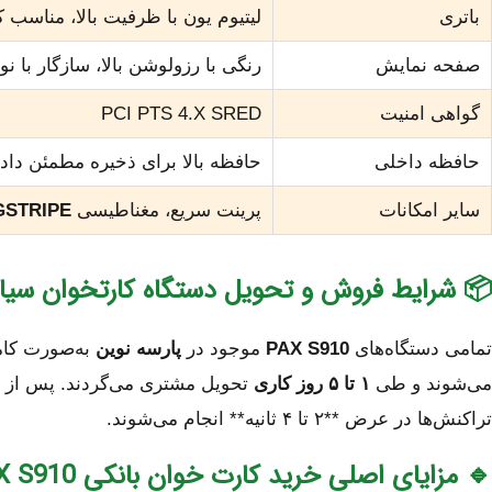
 ظرفیت بالا، مناسب کار مداوم تا ۲۰ ساعت
باتری
 رزولوشن بالا، سازگار با نور محیط
صفحه نمایش
PCI PTS 4.X SRED
گواهی امنیت
ظه بالا برای ذخیره مطمئن داده‌ها
حافظه داخلی
STRIPE
پرینت سریع، مغناطیسی
سایر امکانات
 شرایط فروش و تحویل دستگاه کارتخوان سیار PAX S910
 بانکی) عرضه
پارسه نوین
موجود در
PAX S910
تمامی دستگاه‌های
به شبکه بانکی کشور متصل شده و
۱ تا ۵ روز کاری
می‌شوند و طی
تراکنش‌ها در عرض **۲ تا ۴ ثانیه** انجام می‌شوند.
🔹 مزایای اصلی خرید کارت خوان بانکی PAX S910