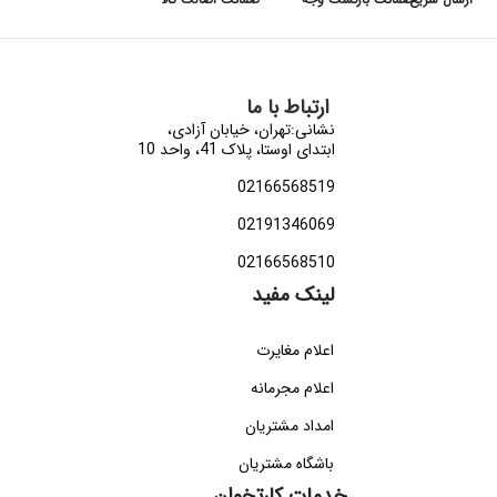
ارتباط با ما
نشانی:تهران، خیابان آزادی،
ابتدای اوستا، پلاک 41، واحد 10
02166568519
02191346069
02166568510
لینک مفید
اعلام مغایرت
اعلام مجرمانه
امداد مشتریان
باشگاه مشتریان
خدمات کارتخوان