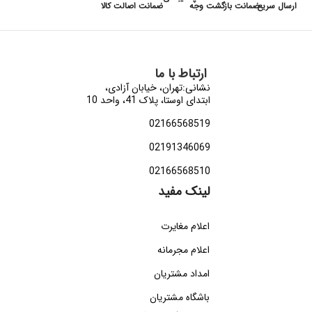
ارسال سریع
ضمانت بازگشت وجه
ضمانت اصالت کالا
ارتباط با ما
نشانی:تهران، خیابان آزادی،
ابتدای اوستا، پلاک 41، واحد 10
02166568519
02191346069
02166568510
لینک مفید
اعلام مغایرت
اعلام مجرمانه
امداد مشتریان
باشگاه مشتریان