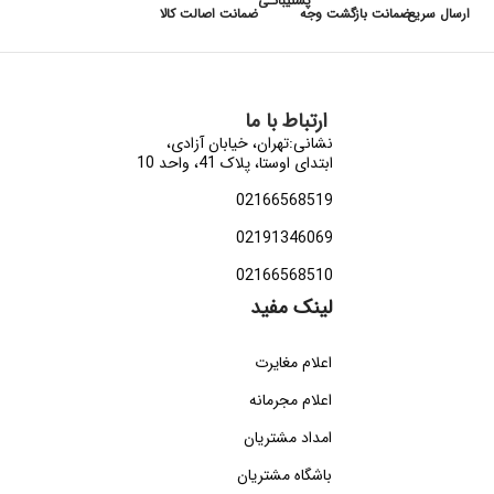
پشتیبانـی
ارسال سریع
ضمانت بازگشت وجه
ضمانت اصالت کالا
ارتباط با ما
نشانی:تهران، خیابان آزادی،
ابتدای اوستا، پلاک 41، واحد 10
02166568519
02191346069
02166568510
لینک مفید
اعلام مغایرت
اعلام مجرمانه
امداد مشتریان
باشگاه مشتریان