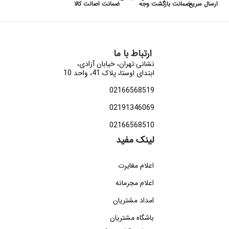
ارسال سریع
ضمانت بازگشت وجه
ضمانت اصالت کالا
ارتباط با ما
نشانی:تهران، خیابان آزادی،
ابتدای اوستا، پلاک 41، واحد 10
02166568519
02191346069
02166568510
لینک مفید
اعلام مغایرت
اعلام مجرمانه
امداد مشتریان
باشگاه مشتریان