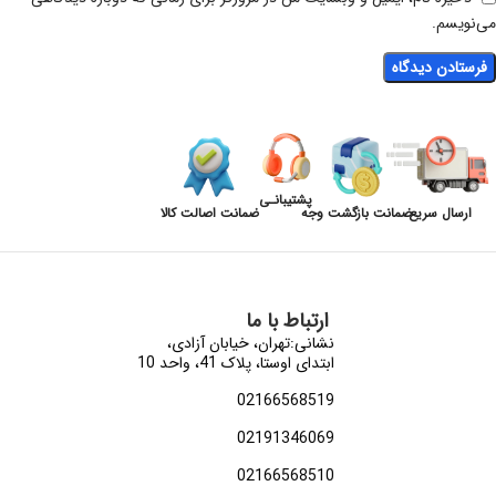
می‌نویسم.
پشتیبانـی
ارسال سریع
ضمانت بازگشت وجه
ضمانت اصالت کالا
ارتباط با ما
نشانی:تهران، خیابان آزادی،
ابتدای اوستا، پلاک 41، واحد 10
02166568519
02191346069
02166568510