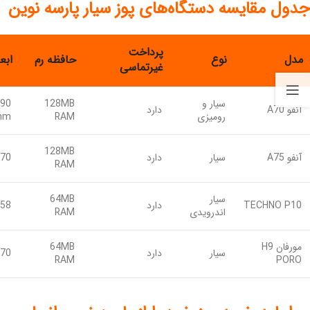
جدول مقایسه دستگاه‌های پوز سیار پارسه نوین
پرداخت
مدل
نوع
حافظه رم
ابع
غیرتماسی
سیار و
128MB
آنفو A70
دارد
رومیزی
RAM
mm
128MB
آنفو A75
سیار
دارد
85×55 mm
RAM
سیار
64MB
TECHNO P10
دارد
78×56 mm
اندرویدی
RAM
مورفان H9
64MB
سیار
دارد
80×55 mm
RAM
PORO