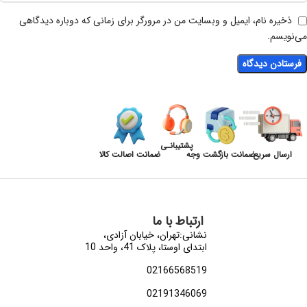
ذخیره نام، ایمیل و وبسایت من در مرورگر برای زمانی که دوباره دیدگاهی
می‌نویسم.
پشتیبانـی
ارسال سریع
ضمانت بازگشت وجه
ضمانت اصالت کالا
ارتباط با ما
نشانی:تهران، خیابان آزادی،
ابتدای اوستا، پلاک 41، واحد 10
02166568519
02191346069