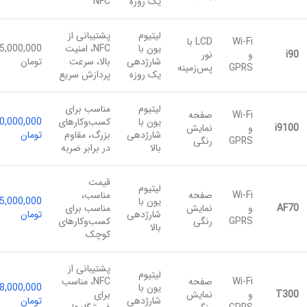
یک روزه
NFC
لیتیوم
پشتیبانی از
Wi-Fi
LCD با
یون با
NFC، امنیت
5,000,000
i90
و
نور
شارژدهی
بالا، سرعت
تومان
GPRS
پس‌زمینه
یک روزه
پردازش سریع
لیتیوم
مناسب برای
Wi-Fi
صفحه
یون با
کسب‌وکارهای
0,000,000
i9100
و
نمایش
شارژدهی
بزرگ، مقاوم
تومان
GPRS
رنگی
بالا
در برابر ضربه
قیمت
لیتیوم
Wi-Fi
صفحه
مناسب،
یون با
5,000,000
AF70
و
نمایش
مناسب برای
شارژدهی
تومان
GPRS
رنگی
کسب‌وکارهای
بالا
کوچک
پشتیبانی از
لیتیوم
Wi-Fi
صفحه
NFC، مناسب
یون با
8,000,000
T300
و
نمایش
برای
شارژدهی
تومان