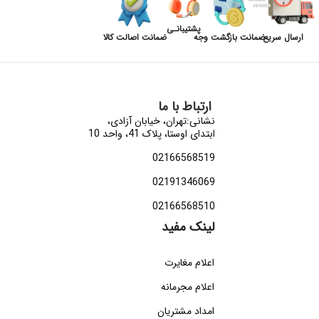
پشتیبانـی
ارسال سریع
ضمانت بازگشت وجه
ضمانت اصالت کالا
ارتباط با ما
نشانی:تهران، خیابان آزادی،
ابتدای اوستا، پلاک 41، واحد 10
02166568519
02191346069
02166568510
لینک مفید
اعلام مغایرت
اعلام مجرمانه
امداد مشتریان