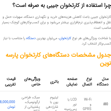
چرا استفاده از کارتخوان جیبی به صرفه است؟
کارتخوان جیبی باعث کاهش هزینه‌های خرید و نگهداری دستگاه، سهولت حمل و
نقل و انعطاف‌پذیری نرم‌افزاری بیشتر می‌شود و برای کسب‌وکارهای کوچک بسیار
مناسب است.
با شناخت ویژگی‌های هر نوع
کارتخوان
، می‌توان بهترین
دستگاه
را متناسب با نیاز
کسب‌وکار انتخاب کرد.
جدول مشخصات دستگاه‌های کارتخوان پارسه
نوین
مدل
نوع
صفحه
ویژگی‌های
قیمت
باتری
دستگاه
اتصال
نمایش
خاص
تقریبی
لیتیوم
سبک، طراحی
Wi-Fi
LCD با
یون با
ارگونومیک،
8,000,000
i80
و
نور
شارژدهی
پشتیبانی از
تومان
GPRS
پس‌زمینه